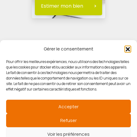
Estimer mon bien
Gérer le consentement
Pour offrir les meilleures expériences, nous utilisons des technologies telles
que les cookies pour stocker et/ou accéder aux informations des appareils.
© HORIZON IMMOBILIER
Le fait de consentir à ces technologies nous permettra de traiter des
données telles que le comportement de navigation ou les ID uniques sur ce
site. Le fait de ne pas consentir ou de retirer son consentement peut avoir un
Mentions légales
effet négatif sur certaines caractéristiques et fonctions.
Politique de confidentialité
Accepter
Politique des cookies
Refuser
Voir les préférences