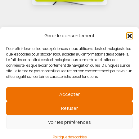
Gérer le consentement
Pour offrir les meilleures expériences, nous utilisons des technologies telles
que les cookies pour stocker et/ou accéder aux informations des appareils.
© HORIZON IMMOBILIER
Le fait de consentir à ces technologies nous permettra de traiter des
données telles que le comportement de navigation ou les ID uniques sur ce
site. Le fait de ne pas consentir ou de retirer son consentement peut avoir un
Mentions légales
effet négatif sur certaines caractéristiques et fonctions.
Politique de confidentialité
Accepter
Politique des cookies
Refuser
Voir les préférences
Agence de référencement
Politique des cookies