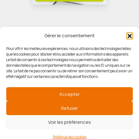
Gérer le consentement
Pour offrir les meilleures expériences, nous utilisons des technologies telles
que les cookies pour stocker et/ou accéder aux informations des appareils.
© HORIZON IMMOBILIER
Le fait de consentir à ces technologies nous permettra de traiter des
données telles que le comportement de navigation ou les ID uniques sur ce
site. Le fait de ne pas consentir ou de retirer son consentement peut avoir un
Mentions légales
effet négatif sur certaines caractéristiques et fonctions.
Politique de confidentialité
Accepter
Politique des cookies
Refuser
Voir les préférences
Agence de référencement
Politique des cookies