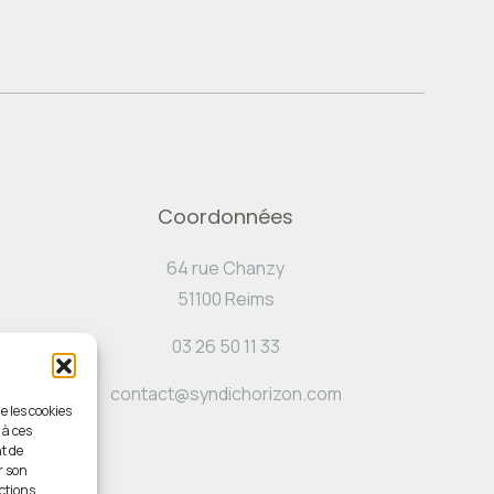
Coordonnées
64 rue Chanzy
51100 Reims
03 26 50 11 33
contact@syndichorizon.com
e les cookies
 à ces
t de
r son
ctions.