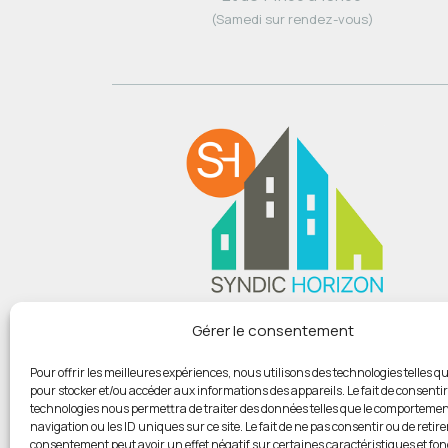
(Samedi sur rendez-vous)
Du lundi au vendredi :
Gérer le consentement
De 9h00 à 12h
Et de 14h00 à 18h00
Pour offrir les meilleures expériences, nous utilisons des technologies telles qu
pour stocker et/ou accéder aux informations des appareils. Le fait de consentir
(Samedi sur rendez-vous)
technologies nous permettra de traiter des données telles que le comportemen
navigation ou les ID uniques sur ce site. Le fait de ne pas consentir ou de retire
consentement peut avoir un effet négatif sur certaines caractéristiques et fon