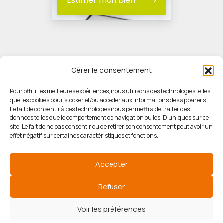
Estimer mon bien
Gérer le consentement
Pour offrir les meilleures expériences, nous utilisons des technologies telles
que les cookies pour stocker et/ou accéder aux informations des appareils.
© HORIZON IMMOBILIER
Le fait de consentir à ces technologies nous permettra de traiter des
données telles que le comportement de navigation ou les ID uniques sur ce
site. Le fait de ne pas consentir ou de retirer son consentement peut avoir un
Mentions légales
effet négatif sur certaines caractéristiques et fonctions.
Politique de confidentialité
Accepter
Politique des cookies
Refuser
Voir les préférences
Agence de référencement