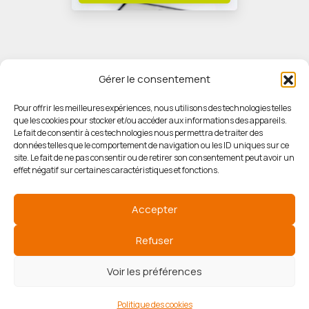
Gérer le consentement
Pour offrir les meilleures expériences, nous utilisons des technologies telles
que les cookies pour stocker et/ou accéder aux informations des appareils.
© HORIZON IMMOBILIER
Le fait de consentir à ces technologies nous permettra de traiter des
données telles que le comportement de navigation ou les ID uniques sur ce
site. Le fait de ne pas consentir ou de retirer son consentement peut avoir un
Mentions légales
effet négatif sur certaines caractéristiques et fonctions.
Politique de confidentialité
Accepter
Politique des cookies
Refuser
Voir les préférences
Agence de référencement
Politique des cookies