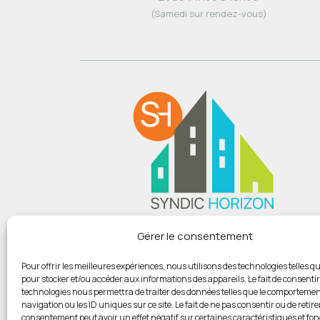
(Samedi sur rendez-vous)
Du lundi au vendredi :
Gérer le consentement
De 9h00 à 12h
Et de 14h00 à 18h00
Pour offrir les meilleures expériences, nous utilisons des technologies telles qu
pour stocker et/ou accéder aux informations des appareils. Le fait de consentir
(Samedi sur rendez-vous)
technologies nous permettra de traiter des données telles que le comportemen
navigation ou les ID uniques sur ce site. Le fait de ne pas consentir ou de retire
consentement peut avoir un effet négatif sur certaines caractéristiques et fon