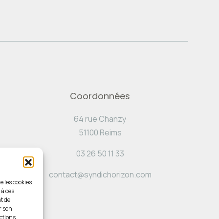
Coordonnées
64 rue Chanzy
51100 Reims
03 26 50 11 33
contact@syndichorizon.com
e les cookies
 à ces
t de
r son
ctions.