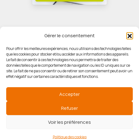
Gérer le consentement
Pour offrir les meilleures expériences, nous utilisons des technologies telles
que les cookies pour stocker et/ou accéder aux informations des appareils.
© HORIZON IMMOBILIER
Le fait de consentir à ces technologies nous permettra de traiter des
données telles que le comportement de navigation ou les ID uniques sur ce
site. Le fait de ne pas consentir ou de retirer son consentement peut avoir un
Mentions légales
effet négatif sur certaines caractéristiques et fonctions.
Politique de confidentialité
Accepter
Politique des cookies
Refuser
Voir les préférences
Agence de référencement
Politique des cookies