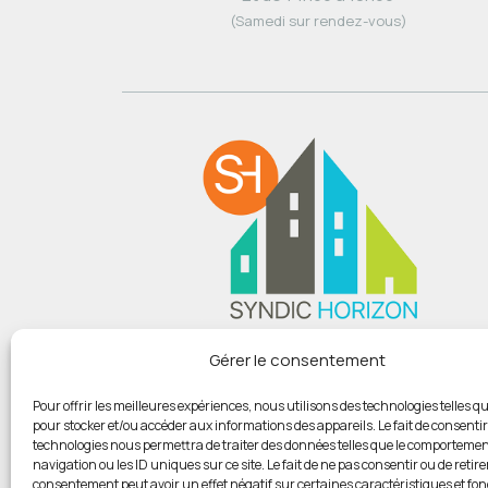
(Samedi sur rendez-vous)
Du lundi au vendredi :
Gérer le consentement
De 9h00 à 12h
Et de 14h00 à 18h00
Pour offrir les meilleures expériences, nous utilisons des technologies telles qu
pour stocker et/ou accéder aux informations des appareils. Le fait de consentir
(Samedi sur rendez-vous)
technologies nous permettra de traiter des données telles que le comportemen
navigation ou les ID uniques sur ce site. Le fait de ne pas consentir ou de retire
consentement peut avoir un effet négatif sur certaines caractéristiques et fon