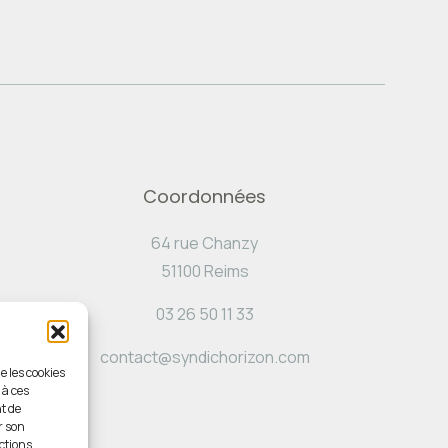
Coordonnées
64 rue Chanzy
51100 Reims
03 26 50 11 33
contact@syndichorizon.com
e les cookies
 à ces
t de
r son
ctions.