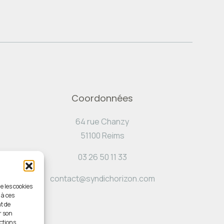
Coordonnées
64 rue Chanzy
51100 Reims
03 26 50 11 33
contact@syndichorizon.com
e les cookies
 à ces
t de
r son
ctions.