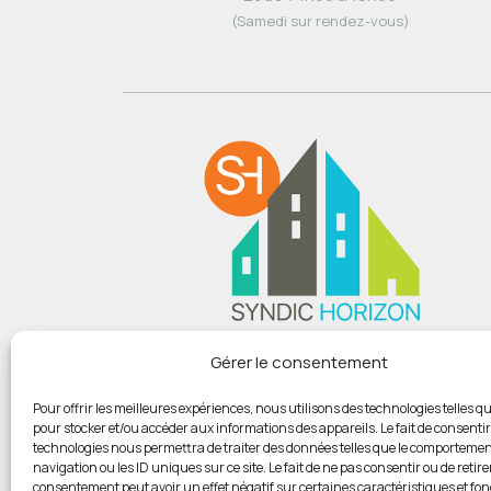
(Samedi sur rendez-vous)
Du lundi au vendredi :
Gérer le consentement
De 9h00 à 12h
Et de 14h00 à 18h00
Pour offrir les meilleures expériences, nous utilisons des technologies telles qu
pour stocker et/ou accéder aux informations des appareils. Le fait de consentir
(Samedi sur rendez-vous)
technologies nous permettra de traiter des données telles que le comportemen
navigation ou les ID uniques sur ce site. Le fait de ne pas consentir ou de retire
consentement peut avoir un effet négatif sur certaines caractéristiques et fon