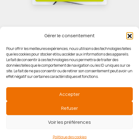
Gérer le consentement
Pour offrir les meilleures expériences, nous utilisons des technologies telles
que les cookies pour stocker et/ou accéder aux informations des appareils.
© HORIZON IMMOBILIER
Le fait de consentir à ces technologies nous permettra de traiter des
données telles que le comportement de navigation ou les ID uniques sur ce
site. Le fait de ne pas consentir ou de retirer son consentement peut avoir un
Mentions légales
effet négatif sur certaines caractéristiques et fonctions.
Politique de confidentialité
Accepter
Politique des cookies
Refuser
Voir les préférences
Agence de référencement
Politique des cookies