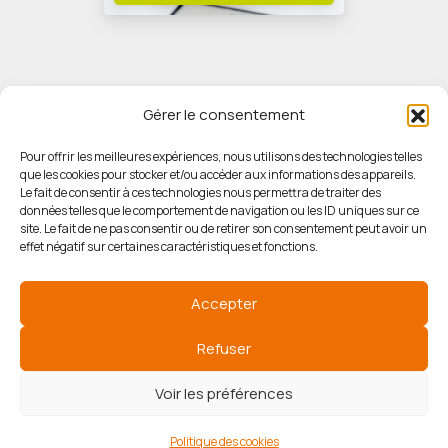
Gérer le consentement
Pour offrir les meilleures expériences, nous utilisons des technologies telles
que les cookies pour stocker et/ou accéder aux informations des appareils.
© HORIZON IMMOBILIER
Le fait de consentir à ces technologies nous permettra de traiter des
données telles que le comportement de navigation ou les ID uniques sur ce
site. Le fait de ne pas consentir ou de retirer son consentement peut avoir un
Mentions légales
effet négatif sur certaines caractéristiques et fonctions.
Politique de confidentialité
Accepter
Politique des cookies
Refuser
Voir les préférences
Agence de référencement
Politique des cookies