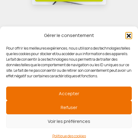
Gérer le consentement
Pour offrir les meilleures expériences, nous utilisons des technologies telles
que les cookies pour stocker et/ou accéder aux informations des appareils.
© HORIZON IMMOBILIER
Le fait de consentir à ces technologies nous permettra de traiter des
données telles que le comportement de navigation ou les ID uniques sur ce
site. Le fait de ne pas consentir ou de retirer son consentement peut avoir un
Mentions légales
effet négatif sur certaines caractéristiques et fonctions.
Politique de confidentialité
Accepter
Politique des cookies
Refuser
Voir les préférences
Agence de communication
Politique des cookies