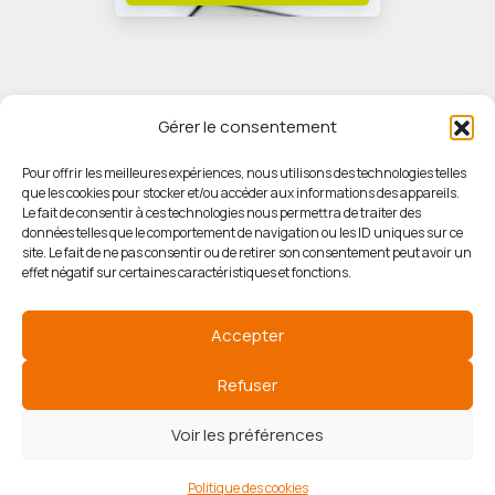
Gérer le consentement
Pour offrir les meilleures expériences, nous utilisons des technologies telles
que les cookies pour stocker et/ou accéder aux informations des appareils.
© HORIZON IMMOBILIER
Le fait de consentir à ces technologies nous permettra de traiter des
données telles que le comportement de navigation ou les ID uniques sur ce
site. Le fait de ne pas consentir ou de retirer son consentement peut avoir un
Mentions légales
effet négatif sur certaines caractéristiques et fonctions.
Politique de confidentialité
Accepter
Politique des cookies
Refuser
Voir les préférences
Agence de référencement
Politique des cookies