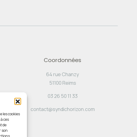
Coordonnées
64 rue Chanzy
51100 Reims
03 26 50 11 33
contact@syndichorizon.com
e les cookies
 à ces
t de
r son
ctions.