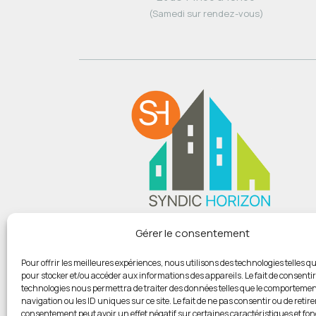
(Samedi sur rendez-vous)
Du lundi au vendredi :
Gérer le consentement
De 9h00 à 12h
Et de 14h00 à 18h00
Pour offrir les meilleures expériences, nous utilisons des technologies telles qu
pour stocker et/ou accéder aux informations des appareils. Le fait de consentir
(Samedi sur rendez-vous)
technologies nous permettra de traiter des données telles que le comportemen
navigation ou les ID uniques sur ce site. Le fait de ne pas consentir ou de retire
consentement peut avoir un effet négatif sur certaines caractéristiques et fon