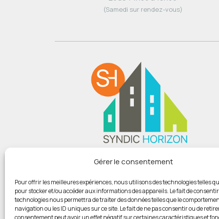
(Samedi sur rendez-vous)
Du lundi au vendredi :
Gérer le consentement
De 9h00 à 12h
Et de 14h00 à 18h00
Pour offrir les meilleures expériences, nous utilisons des technologies telles qu
pour stocker et/ou accéder aux informations des appareils. Le fait de consentir
(Samedi sur rendez-vous)
technologies nous permettra de traiter des données telles que le comportemen
navigation ou les ID uniques sur ce site. Le fait de ne pas consentir ou de retire
consentement peut avoir un effet négatif sur certaines caractéristiques et fon