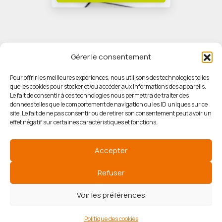
Gérer le consentement
Pour offrir les meilleures expériences, nous utilisons des technologies telles
que les cookies pour stocker et/ou accéder aux informations des appareils.
© HORIZON IMMOBILIER
Le fait de consentir à ces technologies nous permettra de traiter des
données telles que le comportement de navigation ou les ID uniques sur ce
site. Le fait de ne pas consentir ou de retirer son consentement peut avoir un
Mentions légales
effet négatif sur certaines caractéristiques et fonctions.
Politique de confidentialité
Accepter
Politique des cookies
Refuser
Voir les préférences
Agence de référencement
Politique des cookies