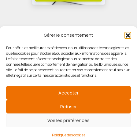
Gérer le consentement
Pour offrir les meilleures expériences, nous utilisons des technologies telles
que les cookies pour stocker et/ou accéder aux informations des appareils.
© HORIZON IMMOBILIER
Le fait de consentir à ces technologies nous permettra de traiter des
données telles que le comportement de navigation ou les ID uniques sur ce
site. Le fait de ne pas consentir ou de retirer son consentement peut avoir un
Mentions légales
effet négatif sur certaines caractéristiques et fonctions.
Politique de confidentialité
Accepter
Politique des cookies
Refuser
Voir les préférences
Agence de référencement
Politique des cookies