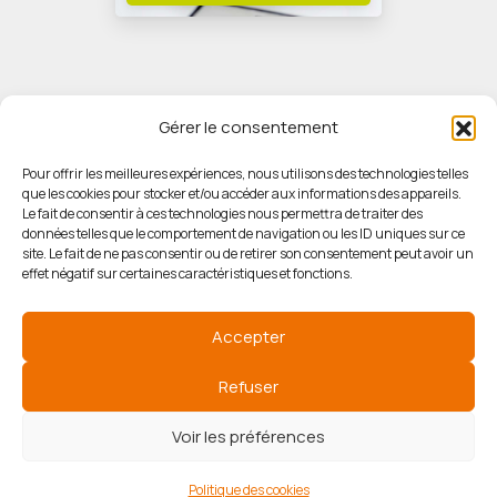
Gérer le consentement
Pour offrir les meilleures expériences, nous utilisons des technologies telles
que les cookies pour stocker et/ou accéder aux informations des appareils.
© HORIZON IMMOBILIER
Le fait de consentir à ces technologies nous permettra de traiter des
données telles que le comportement de navigation ou les ID uniques sur ce
site. Le fait de ne pas consentir ou de retirer son consentement peut avoir un
Mentions légales
effet négatif sur certaines caractéristiques et fonctions.
Politique de confidentialité
Accepter
Politique des cookies
Refuser
Voir les préférences
Agence de référencement
Politique des cookies