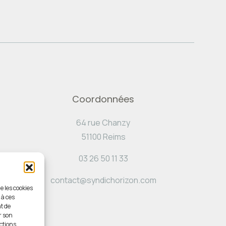
Coordonnées
64 rue Chanzy
51100 Reims
03 26 50 11 33
contact@syndichorizon.com
e les cookies
 à ces
t de
r son
ctions.