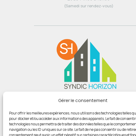
(Samedi sur rendez-vous)
Du lundi au vendredi :
Gérer le consentement
De 9h00 à 12h
Et de 14h00 à 18h00
Pour offrir les meilleures expériences, nous utilisons des technologies telles qu
pour stocker et/ou accéder aux informations des appareils. Le fait de consentir
(Samedi sur rendez-vous)
technologies nous permettra de traiter des données telles que le comportemen
navigation ou les ID uniques sur ce site. Le fait de ne pas consentir ou de retire
consentement peut avoir un effet négatif sur certaines caractéristiques et fon