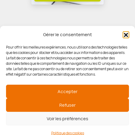
Gérer le consentement
Pour offrir les meilleures expériences, nous utilisons des technologies telles
que les cookies pour stocker et/ou accéder aux informations des appareils.
© HORIZON IMMOBILIER
Le fait de consentir à ces technologies nous permettra de traiter des
données telles que le comportement de navigation ou les ID uniques sur ce
site. Le fait de ne pas consentir ou de retirer son consentement peut avoir un
Mentions légales
effet négatif sur certaines caractéristiques et fonctions.
Politique de confidentialité
Accepter
Politique des cookies
Refuser
Voir les préférences
Agence de référencement
Politique des cookies