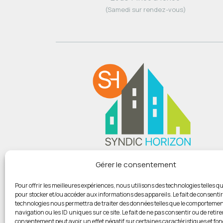
(Samedi sur rendez-vous)
Du lundi au vendredi :
Gérer le consentement
De 9h00 à 12h
Et de 14h00 à 18h00
Pour offrir les meilleures expériences, nous utilisons des technologies telles qu
pour stocker et/ou accéder aux informations des appareils. Le fait de consentir
(Samedi sur rendez-vous)
technologies nous permettra de traiter des données telles que le comportemen
navigation ou les ID uniques sur ce site. Le fait de ne pas consentir ou de retire
consentement peut avoir un effet négatif sur certaines caractéristiques et fon