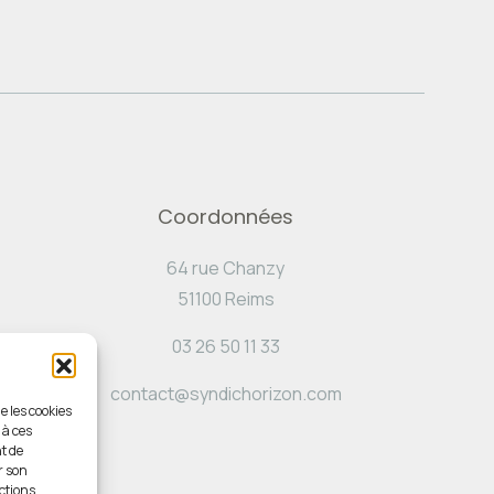
Coordonnées
64 rue Chanzy
51100 Reims
03 26 50 11 33
contact@syndichorizon.com
e les cookies
 à ces
t de
r son
ctions.