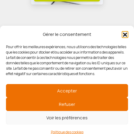
Gérer le consentement
Pour offrir les meilleures expériences, nous utilisons des technologies telles
que les cookies pour stocker et/ou accéder aux informations des appareils.
© HORIZON IMMOBILIER
Le fait de consentir à ces technologies nous permettra de traiter des
données telles que le comportement de navigation ou les ID uniques sur ce
site. Le fait de ne pas consentir ou de retirer son consentement peut avoir un
Mentions légales
effet négatif sur certaines caractéristiques et fonctions.
Politique de confidentialité
Accepter
Politique des cookies
Refuser
Voir les préférences
Agence de référencement
Politique des cookies