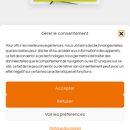
Gérer le consentement
Pour offrir les meilleures expériences, nous utilisons des technologies telles
que les cookies pour stocker et/ou accéder aux informations des appareils.
© HORIZON IMMOBILIER
Le fait de consentir à ces technologies nous permettra de traiter des
données telles que le comportement de navigation ou les ID uniques sur ce
site. Le fait de ne pas consentir ou de retirer son consentement peut avoir un
Mentions légales
effet négatif sur certaines caractéristiques et fonctions.
Politique de confidentialité
Accepter
Politique des cookies
Refuser
Voir les préférences
Agence de référencement
Politique des cookies