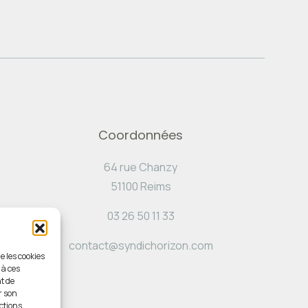
Coordonnées
64 rue Chanzy
51100 Reims
03 26 50 11 33
contact@syndichorizon.com
e les cookies
 à ces
t de
r son
ctions.