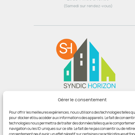
(Samedi sur rendez-vous)
Du lundi au vendredi :
Gérer le consentement
De 9h00 à 12h
Et de 14h00 à 18h00
Pour offrir les meilleures expériences, nous utilisons des technologies telles qu
pour stocker et/ou accéder aux informations des appareils. Le fait de consentir
(Samedi sur rendez-vous)
technologies nous permettra de traiter des données telles que le comportemen
navigation ou les ID uniques sur ce site. Le fait de ne pas consentir ou de retire
consentement peut avoir un effet négatif sur certaines caractéristiques et fon