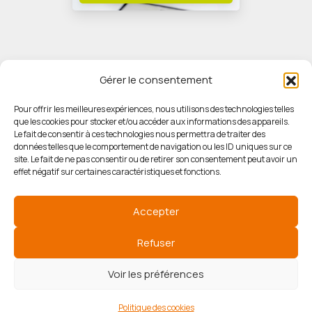
Gérer le consentement
Pour offrir les meilleures expériences, nous utilisons des technologies telles
que les cookies pour stocker et/ou accéder aux informations des appareils.
© HORIZON IMMOBILIER
Le fait de consentir à ces technologies nous permettra de traiter des
données telles que le comportement de navigation ou les ID uniques sur ce
site. Le fait de ne pas consentir ou de retirer son consentement peut avoir un
Mentions légales
effet négatif sur certaines caractéristiques et fonctions.
Politique de confidentialité
Accepter
Politique des cookies
Refuser
Voir les préférences
Agence de communication
Politique des cookies