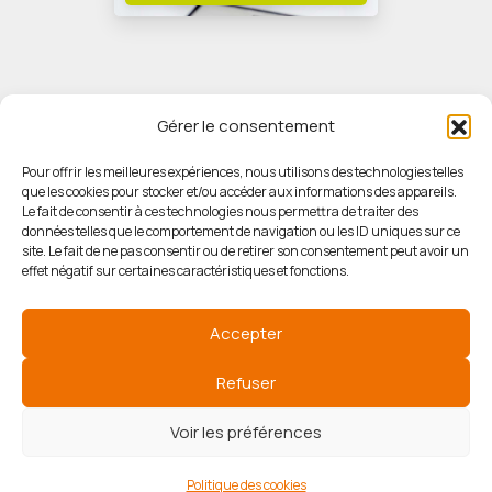
Gérer le consentement
Pour offrir les meilleures expériences, nous utilisons des technologies telles
que les cookies pour stocker et/ou accéder aux informations des appareils.
© HORIZON IMMOBILIER
Le fait de consentir à ces technologies nous permettra de traiter des
données telles que le comportement de navigation ou les ID uniques sur ce
site. Le fait de ne pas consentir ou de retirer son consentement peut avoir un
Mentions légales
effet négatif sur certaines caractéristiques et fonctions.
Politique de confidentialité
Accepter
Politique des cookies
Refuser
Voir les préférences
Agence de référencement
Politique des cookies