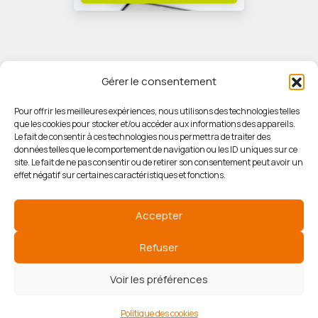
Gérer le consentement
Pour offrir les meilleures expériences, nous utilisons des technologies telles
que les cookies pour stocker et/ou accéder aux informations des appareils.
© HORIZON IMMOBILIER
Le fait de consentir à ces technologies nous permettra de traiter des
données telles que le comportement de navigation ou les ID uniques sur ce
site. Le fait de ne pas consentir ou de retirer son consentement peut avoir un
Mentions légales
effet négatif sur certaines caractéristiques et fonctions.
Politique de confidentialité
Accepter
Politique des cookies
Refuser
Voir les préférences
Agence de référencement
Politique des cookies