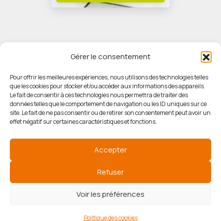
Gérer le consentement
Pour offrir les meilleures expériences, nous utilisons des technologies telles
que les cookies pour stocker et/ou accéder aux informations des appareils.
© HORIZON IMMOBILIER
Le fait de consentir à ces technologies nous permettra de traiter des
données telles que le comportement de navigation ou les ID uniques sur ce
site. Le fait de ne pas consentir ou de retirer son consentement peut avoir un
Mentions légales
effet négatif sur certaines caractéristiques et fonctions.
Politique de confidentialité
Accepter
Politique des cookies
Refuser
Voir les préférences
Agence de référencement
Politique des cookies