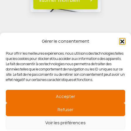
Estimer mon bien
Gérer le consentement
Pour offrir les meilleures expériences, nous utilisons des technologies telles
que les cookies pour stocker et/ou accéder aux informations des appareils.
© HORIZON IMMOBILIER
Le fait de consentir à ces technologies nous permettra de traiter des
données telles que le comportement de navigation ou les ID uniques sur ce
site. Le fait de ne pas consentir ou de retirer son consentement peut avoir un
Mentions légales
effet négatif sur certaines caractéristiques et fonctions.
Politique de confidentialité
Accepter
Politique des cookies
Refuser
Voir les préférences
Agence de référencement