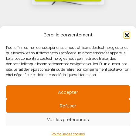
Gérer le consentement
Pour offrir les meilleures expériences, nous utilisons des technologies telles
que les cookies pour stocker et/ou accéder aux informations des appareils.
© HORIZON IMMOBILIER
Le fait de consentir à ces technologies nous permettra de traiter des
données telles que le comportement de navigation ou les ID uniques sur ce
site. Le fait de ne pas consentir ou de retirer son consentement peut avoir un
Mentions légales
effet négatif sur certaines caractéristiques et fonctions.
Politique de confidentialité
Accepter
Politique des cookies
Refuser
Voir les préférences
Agence de référencement
Politique des cookies