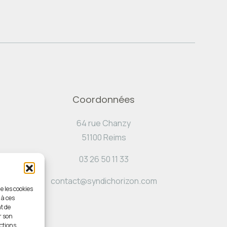
Coordonnées
64 rue Chanzy
51100 Reims
03 26 50 11 33
contact@syndichorizon.com
e les cookies
 à ces
t de
r son
ctions.