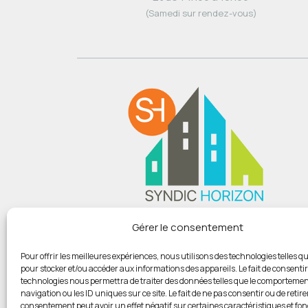
(Samedi sur rendez-vous)
Du lundi au vendredi :
Gérer le consentement
De 9h00 à 12h
Et de 14h00 à 18h00
Pour offrir les meilleures expériences, nous utilisons des technologies telles qu
pour stocker et/ou accéder aux informations des appareils. Le fait de consentir
(Samedi sur rendez-vous)
technologies nous permettra de traiter des données telles que le comportemen
navigation ou les ID uniques sur ce site. Le fait de ne pas consentir ou de retire
consentement peut avoir un effet négatif sur certaines caractéristiques et fon