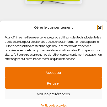
Gérer le consentement
Pour offrir les meilleures expériences, nous utilisons des technologies telles
que les cookies pour stocker et/ou accéder aux informations des appareils.
© HORIZON IMMOBILIER
Le fait de consentir à ces technologies nous permettra de traiter des
données telles que le comportement de navigation ou les ID uniques sur ce
site. Le fait de ne pas consentir ou de retirer son consentement peut avoir un
Mentions légales
effet négatif sur certaines caractéristiques et fonctions.
Politique de confidentialité
Accepter
Politique des cookies
Refuser
Voir les préférences
Agence de référencement
Politique des cookies