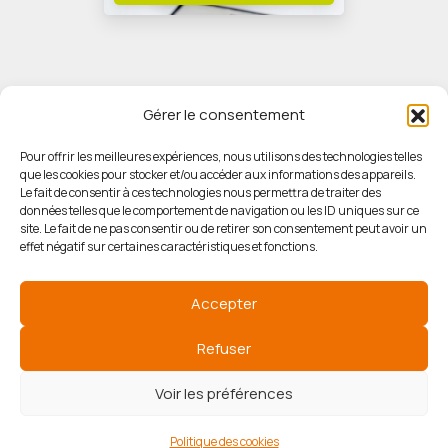
Gérer le consentement
Pour offrir les meilleures expériences, nous utilisons des technologies telles
que les cookies pour stocker et/ou accéder aux informations des appareils.
© HORIZON IMMOBILIER
Le fait de consentir à ces technologies nous permettra de traiter des
données telles que le comportement de navigation ou les ID uniques sur ce
site. Le fait de ne pas consentir ou de retirer son consentement peut avoir un
Mentions légales
effet négatif sur certaines caractéristiques et fonctions.
Politique de confidentialité
Accepter
Politique des cookies
Refuser
Voir les préférences
Agence de référencement
Politique des cookies