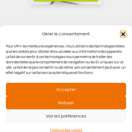
Gérer le consentement
Pour offrir les meilleures expériences, nous utilisons des technologies telles
que les cookies pour stocker et/ou accéder aux informations des appareils.
© HORIZON IMMOBILIER
Le fait de consentir à ces technologies nous permettra de traiter des
données telles que le comportement de navigation ou les ID uniques sur ce
site. Le fait de ne pas consentir ou de retirer son consentement peut avoir un
Mentions légales
effet négatif sur certaines caractéristiques et fonctions.
Politique de confidentialité
Accepter
Politique des cookies
Refuser
Voir les préférences
Agence de communication
Politique des cookies