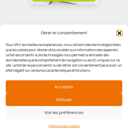
Gérer le consentement
Pour offrir les meilleures expériences, nous utilisons des technologies telles
que les cookies pour stocker et/ou accéder aux informations des appareils.
© HORIZON IMMOBILIER
Le fait de consentir à ces technologies nous permettra de traiter des
données telles que le comportement de navigation ou les ID uniques sur ce
site. Le fait de ne pas consentir ou de retirer son consentement peut avoir un
Mentions légales
effet négatif sur certaines caractéristiques et fonctions.
Politique de confidentialité
Accepter
Politique des cookies
Refuser
Voir les préférences
Agence de référencement
Politique des cookies