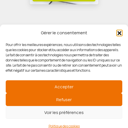
Gérer le consentement
Pour offrir les meilleures expériences, nous utilisons des technologies telles
que les cookies pour stocker et/ou accéder aux informations des appareils.
© HORIZON IMMOBILIER
Le fait de consentir à ces technologies nous permettra de traiter des
données telles que le comportement de navigation ou les ID uniques sur ce
site. Le fait de ne pas consentir ou de retirer son consentement peut avoir un
Mentions légales
effet négatif sur certaines caractéristiques et fonctions.
Politique de confidentialité
Accepter
Politique des cookies
Refuser
Voir les préférences
Agence de référencement
Politique des cookies