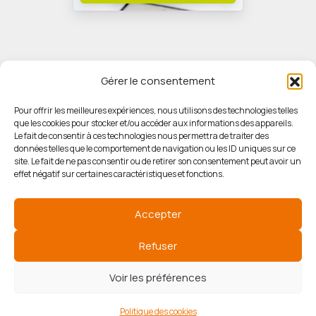
Gérer le consentement
Pour offrir les meilleures expériences, nous utilisons des technologies telles
que les cookies pour stocker et/ou accéder aux informations des appareils.
© HORIZON IMMOBILIER
Le fait de consentir à ces technologies nous permettra de traiter des
données telles que le comportement de navigation ou les ID uniques sur ce
site. Le fait de ne pas consentir ou de retirer son consentement peut avoir un
Mentions légales
effet négatif sur certaines caractéristiques et fonctions.
Politique de confidentialité
Accepter
Politique des cookies
Refuser
Voir les préférences
Agence de référencement
Politique des cookies