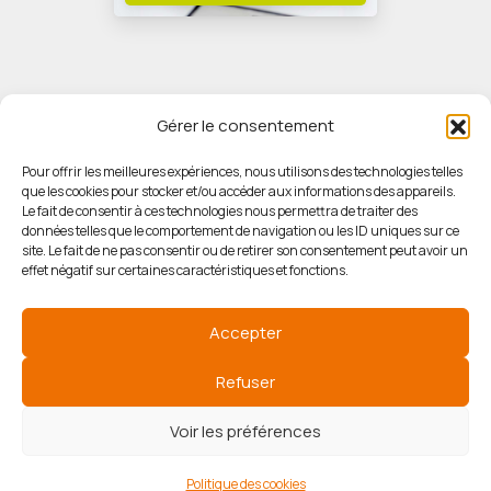
Gérer le consentement
Pour offrir les meilleures expériences, nous utilisons des technologies telles
que les cookies pour stocker et/ou accéder aux informations des appareils.
© HORIZON IMMOBILIER
Le fait de consentir à ces technologies nous permettra de traiter des
données telles que le comportement de navigation ou les ID uniques sur ce
site. Le fait de ne pas consentir ou de retirer son consentement peut avoir un
Mentions légales
effet négatif sur certaines caractéristiques et fonctions.
Politique de confidentialité
Accepter
Politique des cookies
Refuser
Voir les préférences
Agence de communication
Politique des cookies