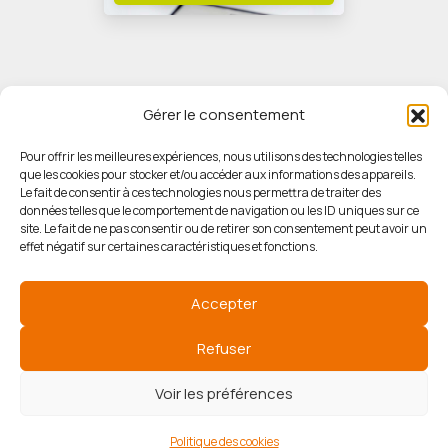
Gérer le consentement
Pour offrir les meilleures expériences, nous utilisons des technologies telles
que les cookies pour stocker et/ou accéder aux informations des appareils.
© HORIZON IMMOBILIER
Le fait de consentir à ces technologies nous permettra de traiter des
données telles que le comportement de navigation ou les ID uniques sur ce
site. Le fait de ne pas consentir ou de retirer son consentement peut avoir un
Mentions légales
effet négatif sur certaines caractéristiques et fonctions.
Politique de confidentialité
Accepter
Politique des cookies
Refuser
Voir les préférences
Agence de référencement
Politique des cookies