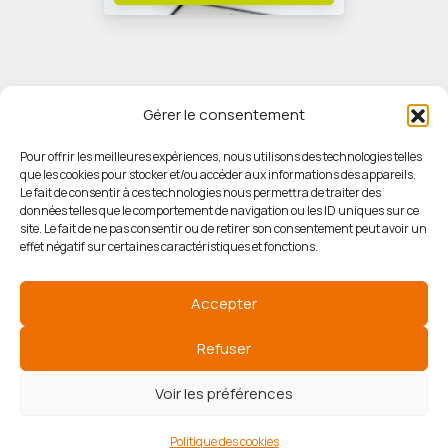
Gérer le consentement
Pour offrir les meilleures expériences, nous utilisons des technologies telles
que les cookies pour stocker et/ou accéder aux informations des appareils.
© HORIZON IMMOBILIER
Le fait de consentir à ces technologies nous permettra de traiter des
données telles que le comportement de navigation ou les ID uniques sur ce
site. Le fait de ne pas consentir ou de retirer son consentement peut avoir un
Mentions légales
effet négatif sur certaines caractéristiques et fonctions.
Politique de confidentialité
Accepter
Politique des cookies
Refuser
Voir les préférences
Agence de référencement
Politique des cookies