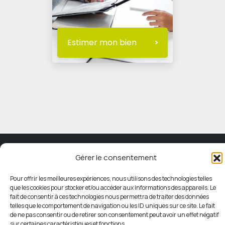
Estimer mon bien
© HORIZON IMMOBILIER
Gérer le consentement
Mentions légales
Pour offrir les meilleures expériences, nous utilisons des technologies telles
que les cookies pour stocker et/ou accéder aux informations des appareils. Le
fait de consentir à ces technologies nous permettra de traiter des données
Politique de confidentialité
telles que le comportement de navigation ou les ID uniques sur ce site. Le fait
de ne pas consentir ou de retirer son consentement peut avoir un effet négatif
sur certaines caractéristiques et fonctions.