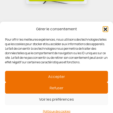
Gérer le consentement
Pour offrir les meilleures expériences, nous utilisons des technologies telles
que les cookies pour stocker et/ou accéder aux informations des appareils.
© HORIZON IMMOBILIER
Le fait de consentir à ces technologies nous permettra de traiter des
données telles que le comportement de navigation ou les ID uniques sur ce
site. Le fait de ne pas consentir ou de retirer son consentement peut avoir un
Mentions légales
effet négatif sur certaines caractéristiques et fonctions.
Politique de confidentialité
Accepter
Politique des cookies
Refuser
Voir les préférences
Agence de référencement
Politique des cookies