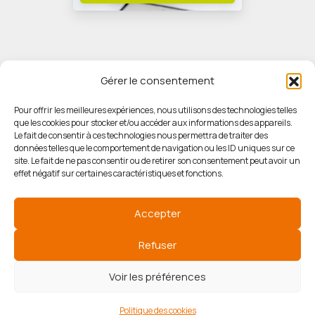
Gérer le consentement
Pour offrir les meilleures expériences, nous utilisons des technologies telles
que les cookies pour stocker et/ou accéder aux informations des appareils.
© HORIZON IMMOBILIER
Le fait de consentir à ces technologies nous permettra de traiter des
données telles que le comportement de navigation ou les ID uniques sur ce
site. Le fait de ne pas consentir ou de retirer son consentement peut avoir un
Mentions légales
effet négatif sur certaines caractéristiques et fonctions.
Politique de confidentialité
Accepter
Politique des cookies
Refuser
Voir les préférences
Agence de référencement
Politique des cookies