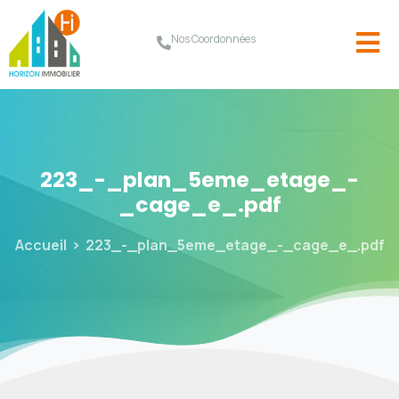
Nos Coordonnées
223_-_plan_5eme_etage_-
_cage_e_.pdf
Accueil
223_-_plan_5eme_etage_-_cage_e_.pdf