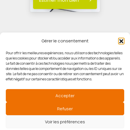
Estimer mon bien
Gérer le consentement
Pour offrir les meilleures expériences, nous utilisons des technologies telles
que les cookies pour stocker et/ou accéder aux informations des appareils.
© HORIZON IMMOBILIER
Le fait de consentir à ces technologies nous permettra de traiter des
données telles que le comportement de navigation ou les ID uniques sur ce
site. Le fait de ne pas consentir ou de retirer son consentement peut avoir un
Mentions légales
effet négatif sur certaines caractéristiques et fonctions.
Politique de confidentialité
Accepter
Politique des cookies
Refuser
Voir les préférences
Agence de référencement