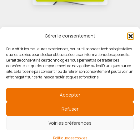
Gérer le consentement
Pour offrir les meilleures expériences, nous utilisons des technologies telles
que les cookies pour stocker et/ou accéder aux informations des appareils.
© HORIZON IMMOBILIER
Le fait de consentir à ces technologies nous permettra de traiter des
données telles que le comportement de navigation ou les ID uniques sur ce
site. Le fait de ne pas consentir ou de retirer son consentement peut avoir un
Mentions légales
effet négatif sur certaines caractéristiques et fonctions.
Politique de confidentialité
Accepter
Politique des cookies
Refuser
Voir les préférences
Agence de référencement
Politique des cookies