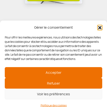
Gérer le consentement
Pour offrir les meilleures expériences, nous utilisons des technologies telles
que les cookies pour stocker et/ou accéder aux informations des appareils.
© HORIZON IMMOBILIER
Le fait de consentir à ces technologies nous permettra de traiter des
données telles que le comportement de navigation ou les ID uniques sur ce
site. Le fait de ne pas consentir ou de retirer son consentement peut avoir un
Mentions légales
effet négatif sur certaines caractéristiques et fonctions.
Politique de confidentialité
Accepter
Politique des cookies
Refuser
Voir les préférences
Agence de référencement
Politique des cookies