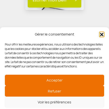
Estimer mon bien
Gérer le consentement
Pour offrir les meilleures expériences, nous utilisons des technologies telles
que les cookies pour stocker et/ou accéder aux informations des appareils.
© HORIZON IMMOBILIER
Le fait de consentir à ces technologies nous permettra de traiter des
données telles que le comportement de navigation ou les ID uniques sur ce
site. Le fait de ne pas consentir ou de retirer son consentement peut avoir un
Mentions légales
effet négatif sur certaines caractéristiques et fonctions.
Politique de confidentialité
Accepter
Politique des cookies
Refuser
Voir les préférences
Agence de référencement