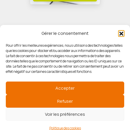
Gérer le consentement
Pour offrir les meilleures expériences, nous utilisons des technologies telles
que les cookies pour stocker et/ou accéder aux informations des appareils.
© HORIZON IMMOBILIER
Le fait de consentir à ces technologies nous permettra de traiter des
données telles que le comportement de navigation ou les ID uniques sur ce
site. Le fait de ne pas consentir ou de retirer son consentement peut avoir un
Mentions légales
effet négatif sur certaines caractéristiques et fonctions.
Politique de confidentialité
Accepter
Politique des cookies
Refuser
Voir les préférences
Agence de référencement
Politique des cookies