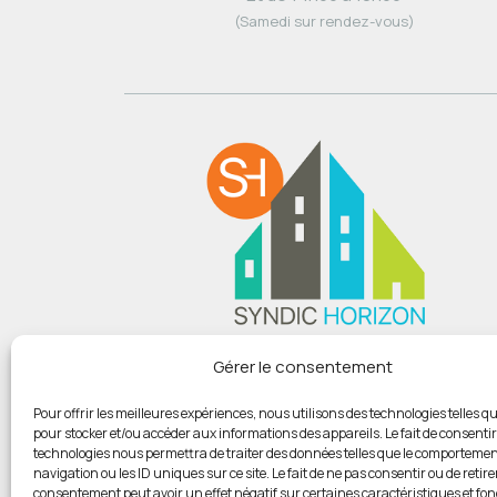
(Samedi sur rendez-vous)
Du lundi au vendredi :
Gérer le consentement
De 9h00 à 12h
Et de 14h00 à 18h00
Pour offrir les meilleures expériences, nous utilisons des technologies telles qu
pour stocker et/ou accéder aux informations des appareils. Le fait de consentir
(Samedi sur rendez-vous)
technologies nous permettra de traiter des données telles que le comportemen
navigation ou les ID uniques sur ce site. Le fait de ne pas consentir ou de retire
consentement peut avoir un effet négatif sur certaines caractéristiques et fon