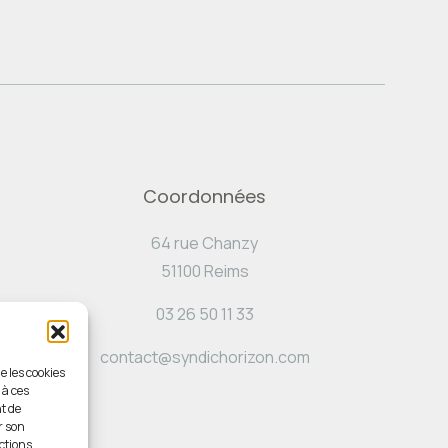
Coordonnées
64 rue Chanzy
51100 Reims
03 26 50 11 33
contact@syndichorizon.com
e les cookies
 à ces
t de
r son
ctions.